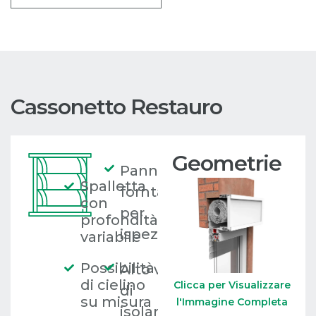
Cassonetto Restauro
Geometrie
Pannello
Spalletta
forntale
con
per
profondità
ispezione
variabile
Possibilità
Alto valore
di cielino
Clicca per Visualizzare
di
su misura
l'Immagine Completa
isolamento